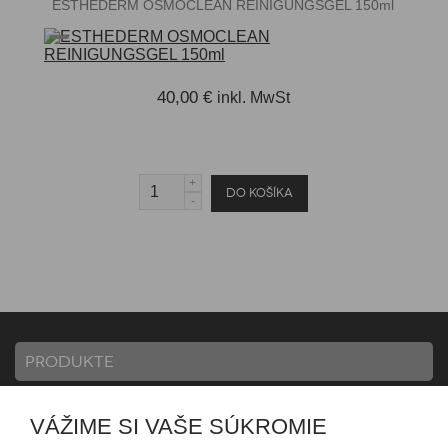
ESTHEDERM OSMOCLEAN REINIGUNGSGEL 150ml
40,00 €
inkl. MwSt
PRODUKTE
VÁŽIME SI VAŠE SÚKROMIE
INFORMATION