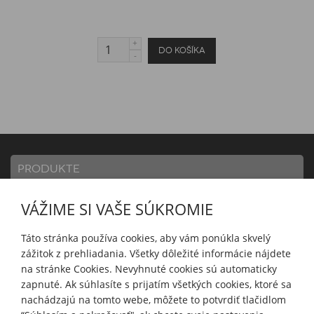
PRODUKTE
VÁŽIME SI VAŠE SÚKROMIE
INFORMATION
Táto stránka používa cookies, aby vám ponúkla skvelý
zážitok z prehliadania. Všetky dôležité informácie nájdete
KONTO
na stránke Cookies. Nevyhnuté cookies sú automaticky
zapnuté. Ak súhlasíte s prijatím všetkých cookies, ktoré sa
nachádzajú na tomto webe, môžete to potvrdiť tlačidlom
FOLGEN SIE UNS