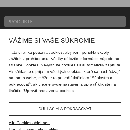
PRODUKTE
VÁŽIME SI VAŠE SÚKROMIE
INFORMATION
Táto stránka používa cookies, aby vám ponúkla skvelý
zážitok z prehliadania. Všetky dôležité informácie nájdete na
KONTO
stránke Cookies. Nevyhnuté cookies sú automaticky zapnuté.
Ak súhlasíte s prijatím všetkých cookies, ktoré sa nachádzajú
na tomto webe, môžete to potvrdiť tlačidlom “Súhlasím a
FOLGEN SIE UNS
pokračovať", ak chcete svoje nastavenia upraviť kliknite na
tlačidlo “Upraviť nastavenia cookies".
...
SÚHLASÍM A POKRAČOVAŤ
© 2026 Blueweb s.r.o.
Alle Cookies ablehnen
Tvorba eshopu
od
Blueweb s.r.o.
Upraviť nastavenia cookies