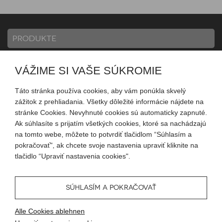
PRODUKTE
VÁŽIME SI VAŠE SÚKROMIE
INFORMATION
Táto stránka používa cookies, aby vám ponúkla skvelý
zážitok z prehliadania. Všetky dôležité informácie nájdete na
KONTO
stránke Cookies. Nevyhnuté cookies sú automaticky zapnuté.
Ak súhlasíte s prijatím všetkých cookies, ktoré sa nachádzajú
na tomto webe, môžete to potvrdiť tlačidlom “Súhlasím a
FOLGEN SIE UNS
pokračovať", ak chcete svoje nastavenia upraviť kliknite na
tlačidlo “Upraviť nastavenia cookies".
...
SÚHLASÍM A POKRAČOVAŤ
© 2026 Blueweb s.r.o.
Alle Cookies ablehnen
Tvorba eshopu
od
Blueweb s.r.o.